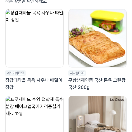
라온 상품을 확인하세요.
이지마켓B2B
지니웰B2B
장갑때타올 목욕 사우나 때밀이
무항생제인증 국산 돈육 그린팜
장갑
국산 200g