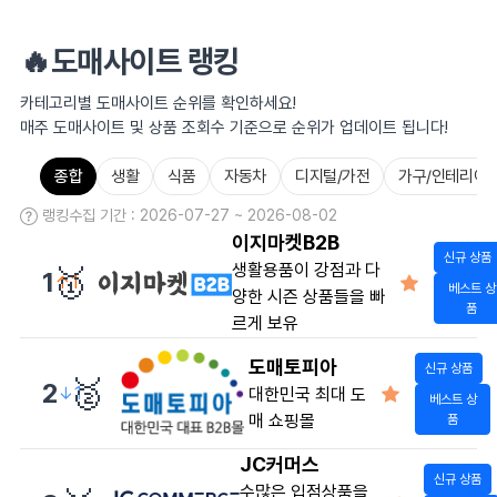
🔥도매사이트 랭킹
카테고리별 도매사이트 순위를 확인하세요!
매주 도매사이트 및 상품 조회수 기준으로 순위가 업데이트 됩니다!
종합
생활
식품
자동차
디지털/가전
가구/인테리어
랭킹수집 기간 : 2026-07-27 ~ 2026-08-02
이지마켓B2B
신규 상품
생활용품이 강점과 다
🥇
1
↑1
베스트 상
양한 시즌 상품들을 빠
품
르게 보유
도매토피아
신규 상품
🥈
2
↓1
대한민국 최대 도
베스트 상
매 쇼핑몰
품
JC커머스
신규 상품
수많은 입점상품을