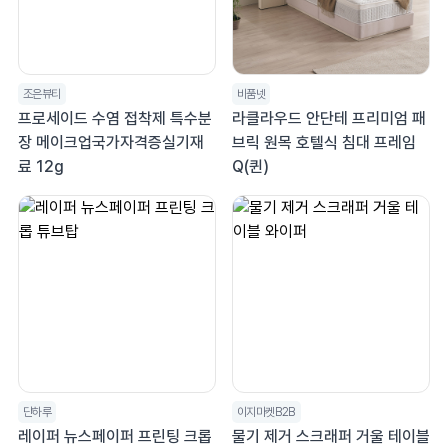
조은뷰티
비품넷
프로세이드 수염 접착제 특수분
라클라우드 안단테 프리미엄 패
장 메이크업국가자격증실기재
브릭 원목 호텔식 침대 프레임
료 12g
Q(퀸)
단하루
이지마켓B2B
레이퍼 뉴스페이퍼 프린팅 크롭
물기 제거 스크래퍼 거울 테이블