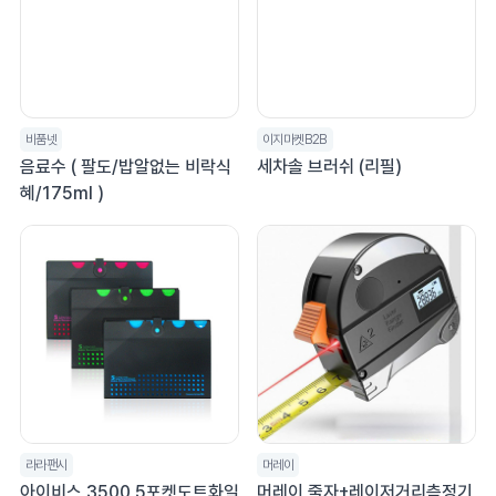
비품넷
이지마켓B2B
음료수 ( 팔도/밥알없는 비락식
세차솔 브러쉬 (리필)
혜/175ml )
라라팬시
머레이
아이비스 3500 5포켓도트화일
머레이 줄자+레이저거리측정기