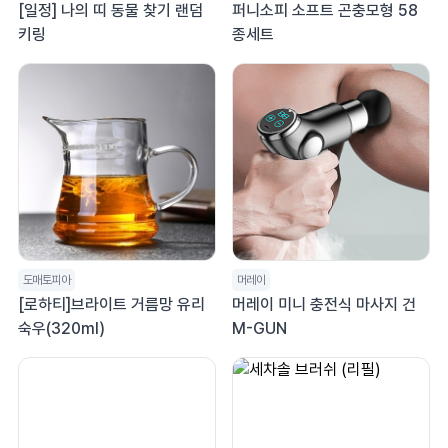
[일정] 나의 띠 동물 찾기 랜덤
퍼니소피 소프트 곤충모형 58
키링
종세트
도매토피아
머레이
[로하티]브라이트 거름망 유리
머레이 미니 충전식 마사지 건
숙우(320ml)
M-GUN