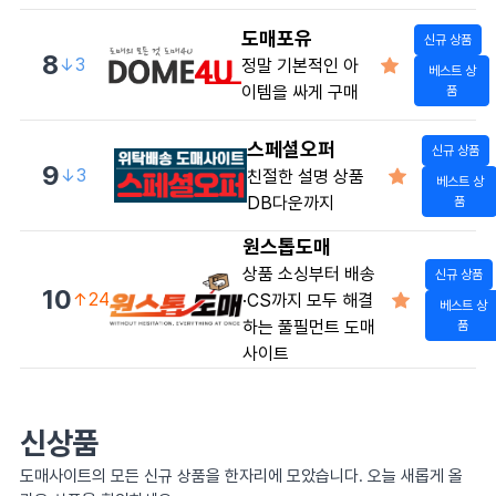
도매포유
신규 상품
8
↓3
정말 기본적인 아
베스트 상
이템을 싸게 구매
품
스페셜오퍼
신규 상품
9
↓3
친절한 설명 상품
베스트 상
DB다운까지
품
원스톱도매
상품 소싱부터 배송
신규 상품
10
↑24
·CS까지 모두 해결
베스트 상
하는 풀필먼트 도매
품
사이트
신상품
도매사이트의 모든 신규 상품을 한자리에 모았습니다. 오늘 새롭게 올