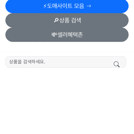
⚡️도매사이트 모음
🔎상품 검색
💸셀러혜택존