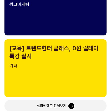
광고마케팅
[교육] 트렌드헌터 클래스, 0원 릴레이
특강 실시
기타
셀러혜택존 전체보기