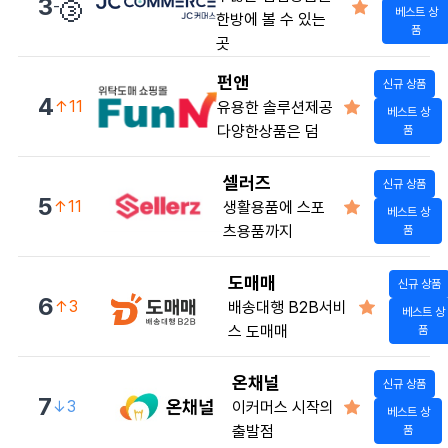
🥉
3
-
베스트 상
한방에 볼 수 있는
품
곳
펀앤
신규 상품
4
↑11
유용한 솔루션제공
베스트 상
다양한상품은 덤
품
셀러즈
신규 상품
5
↑11
생활용품에 스포
베스트 상
츠용품까지
품
도매매
신규 상품
6
↑3
배송대행 B2B서비
베스트 상
스 도매매
품
온채널
신규 상품
7
↓3
이커머스 시작의
베스트 상
출발점
품