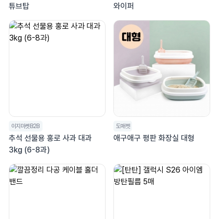
튜브탑
와이퍼
이지마켓B2B
도매펫
추석 선물용 홍로 사과 대과
애구애구 평판 화장실 대형
3kg (6-8과)