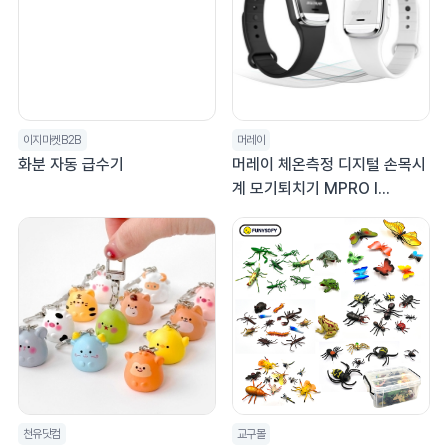
이지마켓B2B
머레이
화분 자동 급수기
머레이 체온측정 디지털 손목시
계 모기퇴치기 MPRO I...
천유닷컴
교구몰