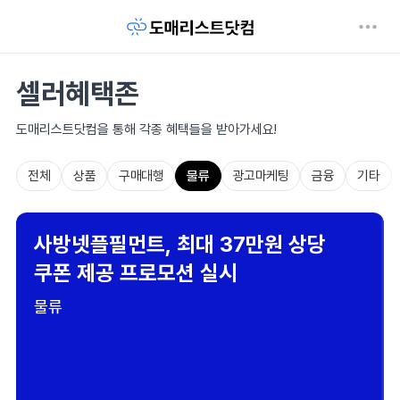
셀러혜택존
도매리스트닷컴을 통해 각종 혜택들을 받아가세요!
전체
상품
구매대행
물류
광고마케팅
금융
기타
사방넷플필먼트, 최대 37만원 상당
쿠폰 제공 프로모션 실시
물류