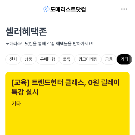
셀러혜택존
도매리스트닷컴을 통해 각종 혜택들을 받아가세요!
전체
상품
구매대행
물류
광고마케팅
금융
기타
[교육] 트렌드헌터 클래스, 0원 릴레이
특강 실시
기타