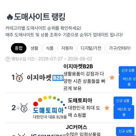
🔥도매사이트 랭킹
카테고리별 도매사이트 순위를 확인하세요!
매주 도매사이트 및 상품 조회수 기준으로 순위가 업데이트 됩니다!
종합
생활
식품
자동차
디지털/가전
가구/인테리어
랭킹수집 기간 : 2026-07-27 ~ 2026-08-02
이지마켓B2B
신규 상품
생활용품이 강점과 다
🥇
1
↑1
베스트 상
양한 시즌 상품들을 빠
품
르게 보유
도매토피아
신규 상품
🥈
2
↓1
대한민국 최대 도
베스트 상
매 쇼핑몰
품
JC커머스
신규 상품
수많은 입점상품을