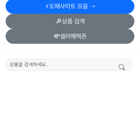
⚡️도매사이트 모음
🔎상품 검색
💸셀러혜택존