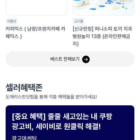
비품넷
교구몰
커피믹스 ( 남양/프렌치카페 카
[신규런칭] 퍼니소피 토끼 치과
페믹스 )
병원놀이 13종 (온라인판매금
지)
베스트 전체보기
셀러혜택존
도매리스트닷컴을 통해 각종 혜택들을 받아가세요!
[중요 혜택] 줄줄 새고있는 내 쿠팡
광고비, 세이비로 원클릭 해결!
광고마케팅