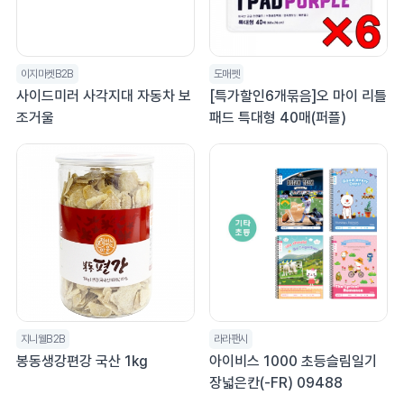
이지마켓B2B
도매펫
사이드미러 사각지대 자동차 보
[특가할인6개묶음]오 마이 리틀
조거울
패드 특대형 40매(퍼플)
지니웰B2B
라라팬시
봉동생강편강 국산 1kg
아이비스 1000 초등슬림일기
장넓은칸(-FR) 09488