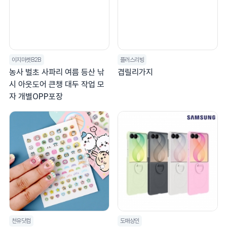
이지마켓B2B
플러스리빙
농사 벌초 사파리 여름 등산 낚
겹릴리가지
시 아웃도어 큰챙 대두 작업 모
자 개별OPP포장
천유닷컴
도매상인