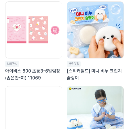
라라팬시
천유닷컴
아이비스 800 초등3-6알림장
[스티커월드] 미니 비누 크런치
(좁은칸-여) 11069
슬랑이