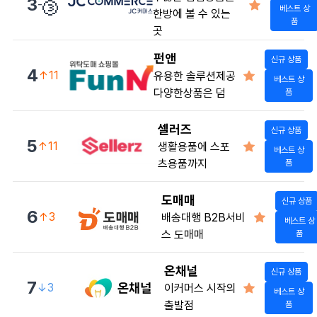
🥉
3
-
베스트 상
한방에 볼 수 있는
품
곳
펀앤
신규 상품
4
↑11
유용한 솔루션제공
베스트 상
다양한상품은 덤
품
셀러즈
신규 상품
5
↑11
생활용품에 스포
베스트 상
츠용품까지
품
도매매
신규 상품
6
↑3
배송대행 B2B서비
베스트 상
스 도매매
품
온채널
신규 상품
7
↓3
이커머스 시작의
베스트 상
출발점
품