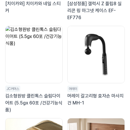
[치이카와] 치이카와 네일 스티
[삼성정품] 갤럭시 Z 플립8 실
커
리콘 링 마그넷 케이스 EF-
EF776
JC커머스
머레이
김소형원방 클린톡스 슬림다이
머레이 갈고리형 효자손 마사지
어트 (5.5gx 60포 /건강기능식
건 MH-1
품)