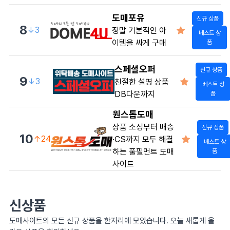
도매포유
신규 상품
8
↓3
정말 기본적인 아
베스트 상
이템을 싸게 구매
품
스페셜오퍼
신규 상품
9
↓3
친절한 설명 상품
베스트 상
DB다운까지
품
원스톱도매
상품 소싱부터 배송
신규 상품
10
↑24
·CS까지 모두 해결
베스트 상
하는 풀필먼트 도매
품
사이트
신상품
도매사이트의 모든 신규 상품을 한자리에 모았습니다. 오늘 새롭게 올