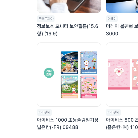
도매토피아
머레이
정보보호 모니터 보안필름(15.6
머레이 볼펜형 보
형) (16:9)
3000
라라팬시
라라팬시
아이비스 1000 초등슬림일기장
아이비스 800 
넓은칸(-FR) 09488
(좁은칸-여) 11