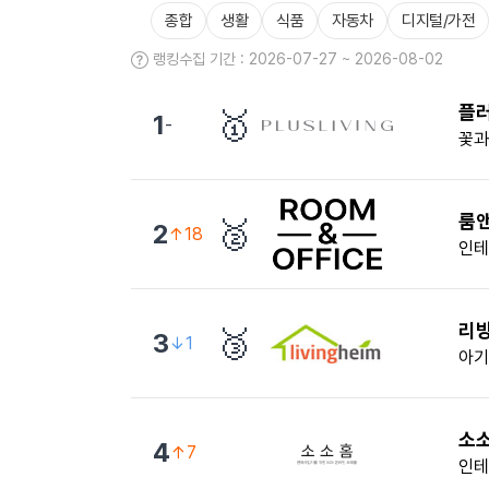
종합
생활
식품
자동차
디지털/가전
랭킹수집 기간 : 2026-07-27 ~ 2026-08-02
플
🥇
1
-
꽃과
룸
🥈
2
↑18
인테
리
🥉
3
↓1
아기
소
4
↑7
인테