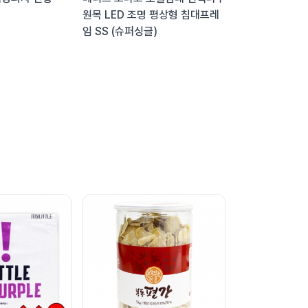
원목 LED 조명 평상형 침대프레
임 SS (슈퍼싱글)