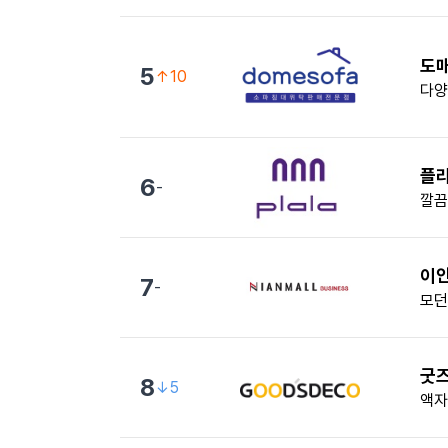
도
5
↑10
다양
플
6
-
깔끔
이
7
-
모던
굿
8
↓5
액자