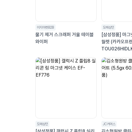
이지마켓B2B
도매상인
물기 제거 스크래퍼 거울 테이블
[삼성정품] 마그
와이퍼
월렛 (카카오프렌즈
TOU026HIDL
도매상인
JC커머스
[삼성정품] 갤럭시 Z 플립8 실리
김소형원방 클린