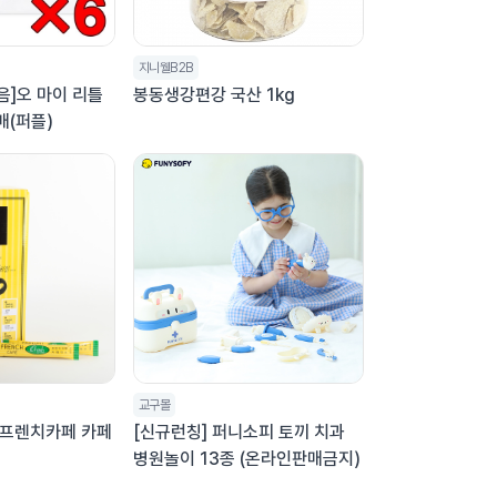
지니웰B2B
음]오 마이 리틀
봉동생강편강 국산 1kg
매(퍼플)
교구몰
/프렌치카페 카페
[신규런칭] 퍼니소피 토끼 치과
병원놀이 13종 (온라인판매금지)