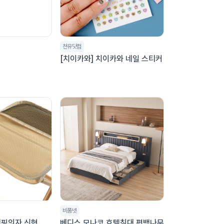
천유닷컴
[치이카와] 치이카와 네일 스티커
비품넷
캠핑의자 신형
베디스 모나코 호텔침대 편백나무