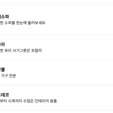
매소파
한 소파를 한눈에 둘러보세요
라라
한 유리 사기그릇은 프랄라
안몰
 가구 전문
즈데코
부터 시계까지 수많은 인테리어 용품