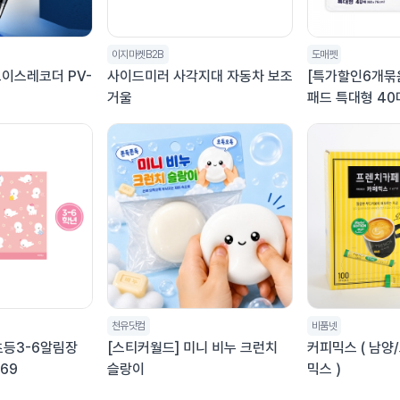
이지마켓B2B
도매펫
이스레코더 PV-
사이드미러 사각지대 자동차 보조
[특가할인6개묶
거울
패드 특대형 40
천유닷컴
비품넷
초등3-6알림장
[스티커월드] 미니 비누 크런치
커피믹스 ( 남양
069
슬랑이
믹스 )