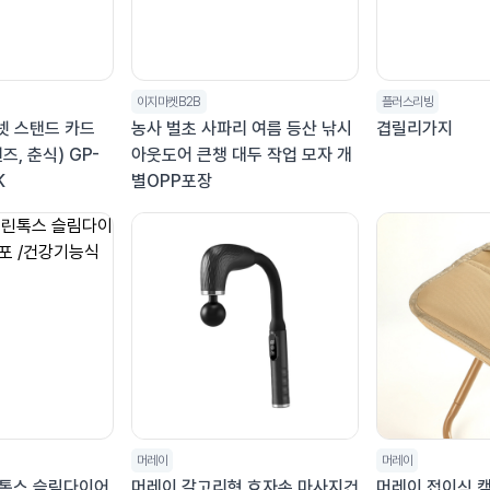
이지마켓B2B
플러스리빙
넷 스탠드 카드
농사 벌초 사파리 여름 등산 낚시
겹릴리가지
, 춘식) GP-
아웃도어 큰챙 대두 작업 모자 개
K
별OPP포장
머레이
머레이
톡스 슬림다이어
머레이 갈고리형 효자손 마사지건
머레이 접이식 