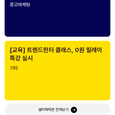
광고마케팅
[교육] 트렌드헌터 클래스, 0원 릴레이
특강 실시
기타
셀러혜택존 전체보기