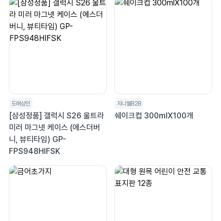
도매상인
지니웰B2B
[삼성정품] 갤럭시 S26 울트라
쉐이크컵 300mlX100개
미러 마그넷 케이스 (에스더버
니, 뷰티타임) GP-
FPS948HIFSK