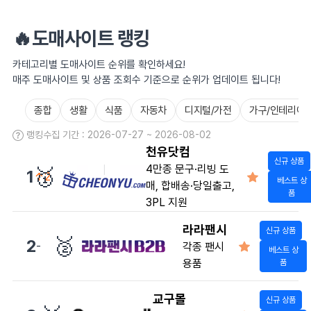
🔥도매사이트 랭킹
카테고리별 도매사이트 순위를 확인하세요!
매주 도매사이트 및 상품 조회수 기준으로 순위가 업데이트 됩니다!
종합
생활
식품
자동차
디지털/가전
가구/인테리어
랭킹수집 기간 : 2026-07-27 ~ 2026-08-02
천유닷컴
신규 상품
4만종 문구·리빙 도
🥇
1
↑2
베스트 상
매, 합배송·당일출고,
품
3PL 지원
라라팬시
신규 상품
🥈
2
-
각종 팬시
베스트 상
용품
품
교구몰
신규 상품