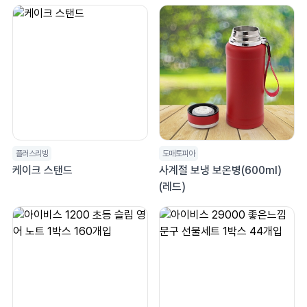
플러스리빙
도매토피아
케이크 스탠드
사계절 보냉 보온병(600ml)
(레드)