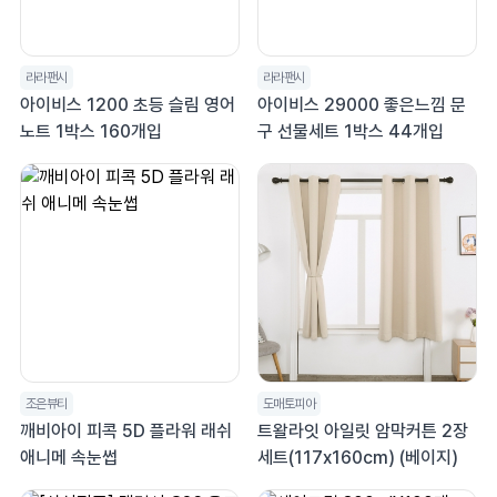
라라팬시
라라팬시
아이비스 1200 초등 슬림 영어
아이비스 29000 좋은느낌 문
노트 1박스 160개입
구 선물세트 1박스 44개입
조은뷰티
도매토피아
깨비아이 피콕 5D 플라워 래쉬
트왈라잇 아일릿 암막커튼 2장
애니메 속눈썹
세트(117x160cm) (베이지)