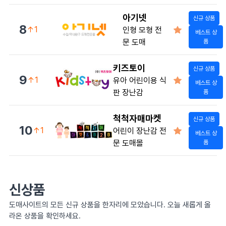
아기넷
신규 상품
8
↑1
인형 모형 전
베스트 상
문 도매
품
키즈토이
신규 상품
9
↑1
유아 어린이용 식
베스트 상
판 장난감
품
척척자매마켓
신규 상품
10
↑1
어린이 장난감 전
베스트 상
문 도매몰
품
신상품
도매사이트의 모든 신규 상품을 한자리에 모았습니다. 오늘 새롭게 올
라온 상품을 확인하세요.