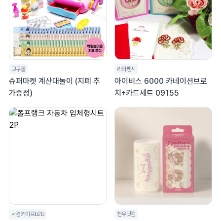
교구몰
라라팬시
슈퍼마켓 계산대놀이 (지폐 추
아이비스 6000 카네이션브로
가증정)
치+카드세트 09155
세경카이프b2b
천유닷컴