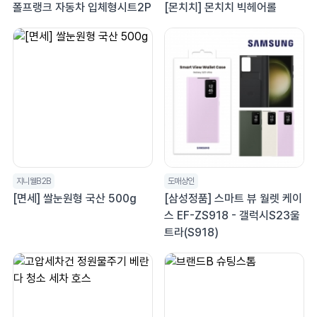
폴프랭크 자동차 입체형시트2P
[몬치치] 몬치치 빅헤어롤
지니웰B2B
도매상인
[면세] 쌀눈원형 국산 500g
[삼성정품] 스마트 뷰 월렛 케이
스 EF-ZS918 - 갤럭시S23울
트라(S918)