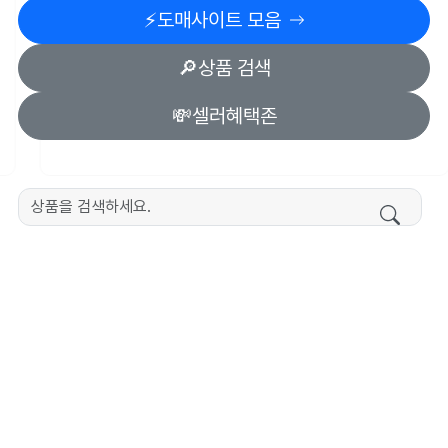
⚡️도매사이트 모음
🔎상품 검색
💸셀러혜택존