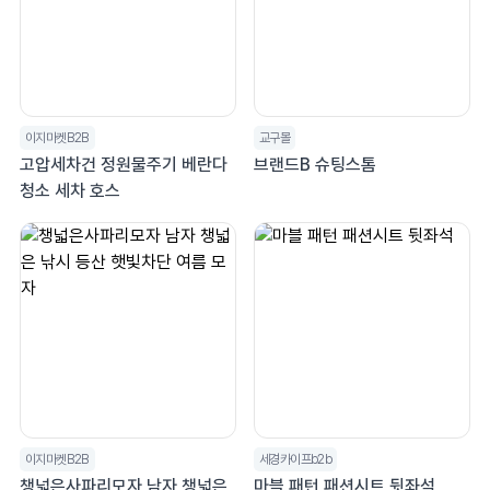
이지마켓B2B
교구몰
고압세차건 정원물주기 베란다
브랜드B 슈팅스톰
청소 세차 호스
이지마켓B2B
세경카이프b2b
챙넓은사파리모자 남자 챙넓은
마블 패턴 패션시트 뒷좌석