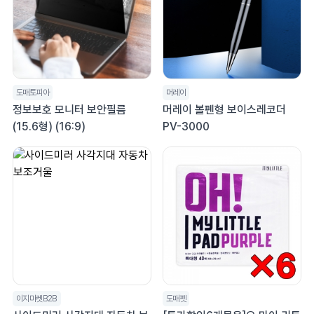
도매토피아
머레이
정보보호 모니터 보안필름
머레이 볼펜형 보이스레코더
(15.6형) (16:9)
PV-3000
이지마켓B2B
도매펫