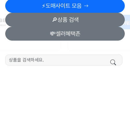
⚡️도매사이트 모음
🔎상품 검색
💸셀러혜택존