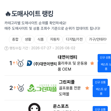
🔥도매사이트 랭킹
카테고리별 도매사이트 순위를 확인하세요!
매주 도매사이트 및 상품 조회수 기준으로 순위가 업데이트 됩니다!
종합
생활
식품
자동차
디지털/가전
가구/인테리어
랭킹수집 기간 : 2026-07-27 ~ 2026-08-02
대연이엔티
신규 상품
🥇
1
↑1
훌라후프 및 운동용
베스트 
품 OEM
품
그린피플
신규 상품
🥈
2
↑1
골프용품 전문
베스트 상
도매몰
품
온스포츠
신규 상품