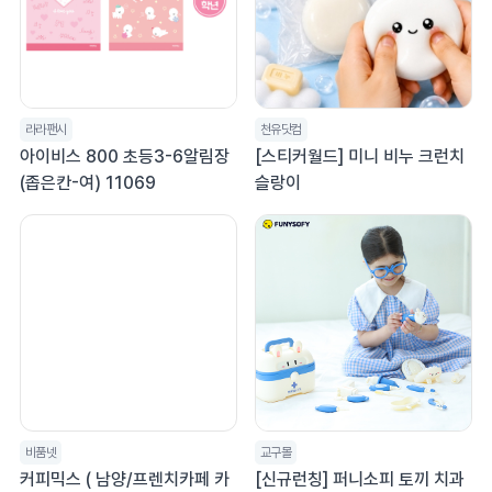
라라팬시
천유닷컴
아이비스 800 초등3-6알림장
[스티커월드] 미니 비누 크런치
(좁은칸-여) 11069
슬랑이
비품넷
교구몰
커피믹스 ( 남양/프렌치카페 카
[신규런칭] 퍼니소피 토끼 치과