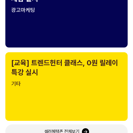
광고마케팅
[교육] 트렌드헌터 클래스, 0원 릴레이
특강 실시
기타
셀러혜택존 전체보기