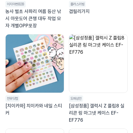
이지마켓B2B
플러스리빙
농사 벌초 사파리 여름 등산 낚
겹릴리가지
시 아웃도어 큰챙 대두 작업 모
자 개별OPP포장
천유닷컴
도매상인
[치이카와] 치이카와 네일 스티
[삼성정품] 갤럭시 Z 플립8 실
커
리콘 링 마그넷 케이스 EF-
EF776