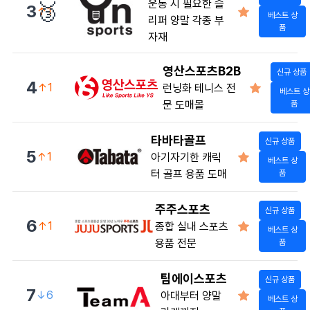
운동 시 필요한 슬
🥉
3
↑1
베스트 상
리퍼 양말 각종 부
품
자재
영산스포츠B2B
신규 상품
4
↑1
런닝화 테니스 전
베스트 상
문 도매몰
품
타바타골프
신규 상품
5
↑1
아기자기한 캐릭
베스트 상
터 골프 용품 도매
품
주주스포츠
신규 상품
6
↑1
종합 실내 스포츠
베스트 상
용품 전문
품
팀에이스포츠
신규 상품
7
↓6
아대부터 양말
베스트 상