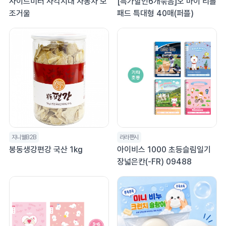
사이드미러 사각지대 자동차 보
[특가할인6개묶음]오 마이 리틀
조거울
패드 특대형 40매(퍼플)
지니웰B2B
라라팬시
봉동생강편강 국산 1kg
아이비스 1000 초등슬림일기
장넓은칸(-FR) 09488