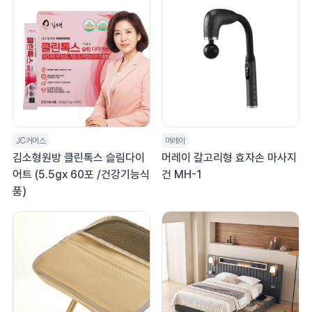
JC커머스
머레이
김소형원방 클린톡스 슬림다이
머레이 갈고리형 효자손 마사지
어트 (5.5gx 60포 /건강기능식
건 MH-1
품)