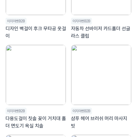
이지마켓B2B
이지마켓B2B
디자인 벽걸이 후크 무타공 옷걸
자동차 선바이저 카드홀더 선글
이
라스 클립
이지마켓B2B
이지마켓B2B
다용도걸이 칫솔 꽂이 거치대 홀
샴푸 헤어 브러쉬 머리 마사지
더 면도기 욕실 치솔
빗