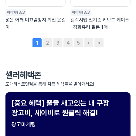
이지마켓B2B
이지마켓B2B
넓은 어깨 미끄럼방지 회전 옷걸
갤럭시탭 전기종 키보드 케이스
이
+강화유리 필름 1매
2
3
4
5
1
셀러혜택존
도매리스트닷컴을 통해 각종 혜택들을 받아가세요!
[중요 혜택] 줄줄 새고있는 내 쿠팡
광고비, 세이비로 원클릭 해결!
광고마케팅