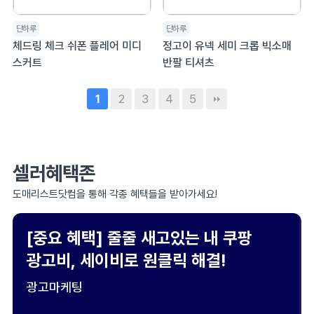
단하루
단하루
체드링 체크 쉬폰 플레어 미디
정고이 유넥 세미 크롭 빅소매
스커트
반팔 티셔츠
2
3
4
5
1
셀러혜택존
도매리스트닷컴을 통해 각종 혜택들을 받아가세요!
[중요 혜택] 줄줄 새고있는 내 쿠팡
광고비, 세이비로 원클릭 해결!
광고마케팅