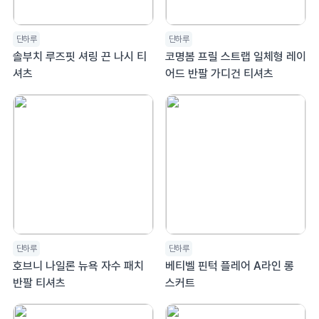
단하루
단하루
솔부치 루즈핏 셔링 끈 나시 티
코명봄 프릴 스트랩 일체형 레이
셔츠
어드 반팔 가디건 티셔츠
단하루
단하루
호브니 나일론 뉴욕 자수 패치
베티벨 핀턱 플레어 A라인 롱
반팔 티셔츠
스커트