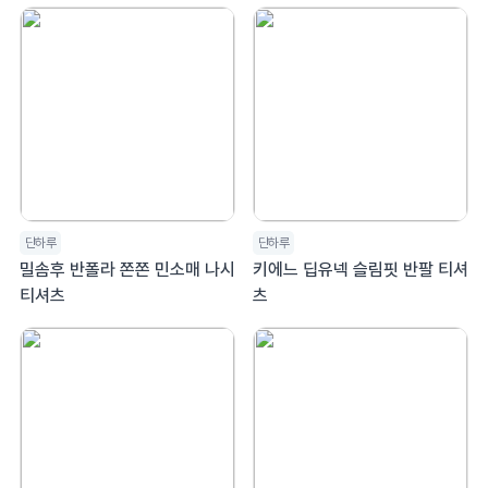
단하루
단하루
밀솜후 반폴라 쫀쫀 민소매 나시
키에느 딥유넥 슬림핏 반팔 티셔
티셔츠
츠