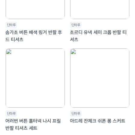
단하루
단하루
솜가초 버튼 배색 링거 반팔 후
초르디 유넥 세미 크롭 반팔 티
드 티셔츠
셔츠
단하루
단하루
어러번 버튼 홀터넥 나시 프릴
아드레 잔체크 쉬폰 롱 스커트
반팔 티셔츠 세트