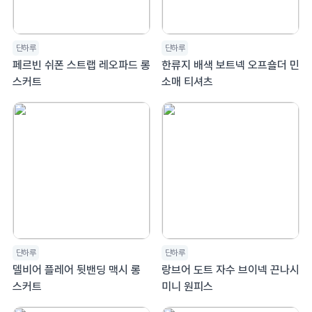
단하루
단하루
페르빈 쉬폰 스트랩 레오파드 롱
한류지 배색 보트넥 오프숄더 민
스커트
소매 티셔츠
단하루
단하루
델비어 플레어 뒷밴딩 맥시 롱
랑브어 도트 자수 브이넥 끈나시
스커트
미니 원피스