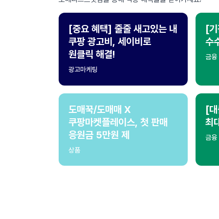
[중요 혜택] 줄줄 새고있는 내
[기
쿠팡 광고비, 세이비로
수수
원클릭 해결!
금융
광고마케팅
도매꾹/도매매 X
[대
쿠팡마켓플레이스, 첫 판매
최
응원금 5만원 제
금융
상품