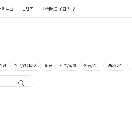
러혜택존
콘텐츠
마케터를 위한 도구
가전
가구/인테리어
의류
신발/잡화
아동/완구
반려/애완