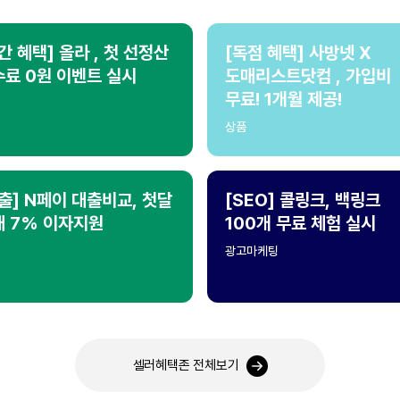
간 혜택] 올라 , 첫 선정산
[독점 혜택] 사방넷 X
료 0원 이벤트 실시
도매리스트닷컴 , 가입비
무료! 1개월 제공!
상품
출] N페이 대출비교, 첫달
[SEO] 콜링크, 백링크
대 7% 이자지원
100개 무료 체험 실시
광고마케팅
셀러혜택존 전체보기