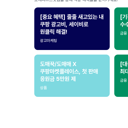
[중요 혜택] 줄줄 새고있는 내
[기
쿠팡 광고비, 세이비로
수수
원클릭 해결!
금융
광고마케팅
도매꾹/도매매 X
[대
쿠팡마켓플레이스, 첫 판매
최
응원금 5만원 제
금융
상품