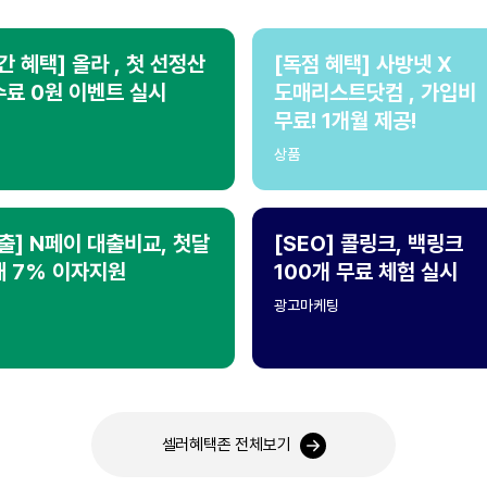
간 혜택] 올라 , 첫 선정산
[독점 혜택] 사방넷 X
료 0원 이벤트 실시
도매리스트닷컴 , 가입비
무료! 1개월 제공!
상품
출] N페이 대출비교, 첫달
[SEO] 콜링크, 백링크
대 7% 이자지원
100개 무료 체험 실시
광고마케팅
셀러혜택존 전체보기