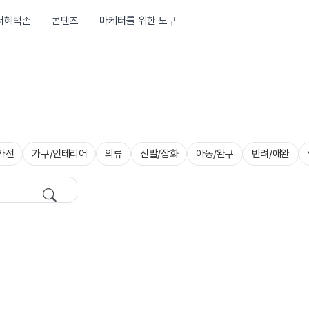
러혜택존
콘텐츠
마케터를 위한 도구
가전
가구/인테리어
의류
신발/잡화
아동/완구
반려/애완