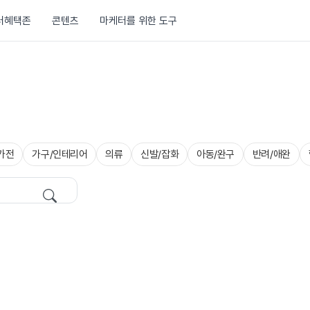
러혜택존
콘텐츠
마케터를 위한 도구
가전
가구/인테리어
의류
신발/잡화
아동/완구
반려/애완