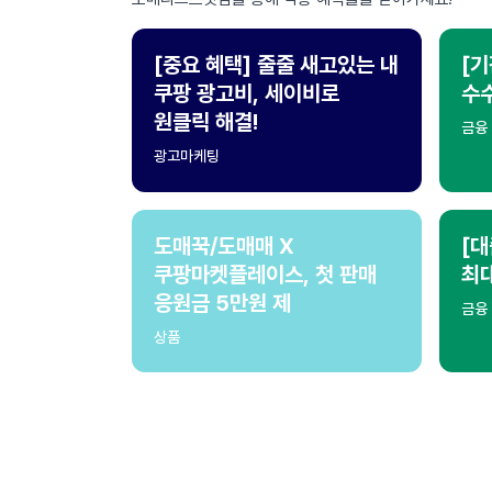
[중요 혜택] 줄줄 새고있는 내
[기
쿠팡 광고비, 세이비로
수수
원클릭 해결!
금융
광고마케팅
도매꾹/도매매 X
[대
쿠팡마켓플레이스, 첫 판매
최
응원금 5만원 제
금융
상품