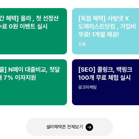
간 혜택] 올라 , 첫 선정산
[독점 혜택] 사방넷 X
료 0원 이벤트 실시
도매리스트닷컴 , 가입비
무료! 1개월 제공!
상품
출] N페이 대출비교, 첫달
[SEO] 콜링크, 백링크
대 7% 이자지원
100개 무료 체험 실시
광고마케팅
셀러혜택존 전체보기