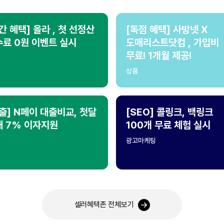
간 혜택] 올라 , 첫 선정산
[독점 혜택] 사방넷 X
료 0원 이벤트 실시
도매리스트닷컴 , 가입비
무료! 1개월 제공!
상품
출] N페이 대출비교, 첫달
[SEO] 콜링크, 백링크
대 7% 이자지원
100개 무료 체험 실시
광고마케팅
셀러혜택존 전체보기