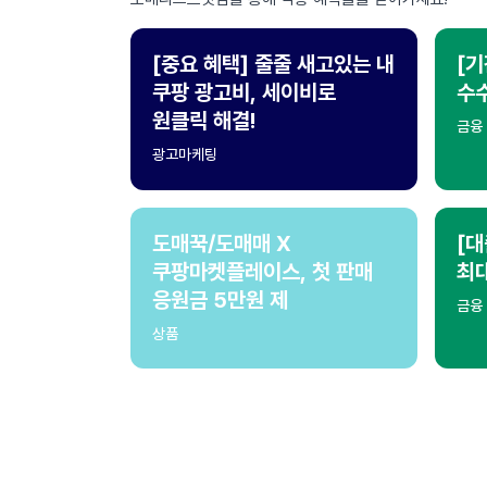
[중요 혜택] 줄줄 새고있는 내
[기
쿠팡 광고비, 세이비로
수수
원클릭 해결!
금융
광고마케팅
도매꾹/도매매 X
[대
쿠팡마켓플레이스, 첫 판매
최
응원금 5만원 제
금융
상품