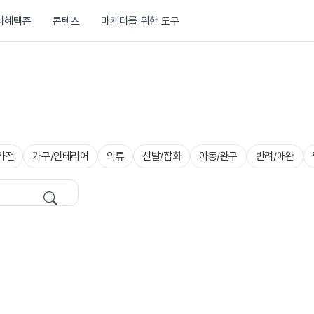
러혜택존
콘텐츠
마케터를 위한 도구
가전
가구/인테리어
의류
신발/잡화
아동/완구
반려/애완