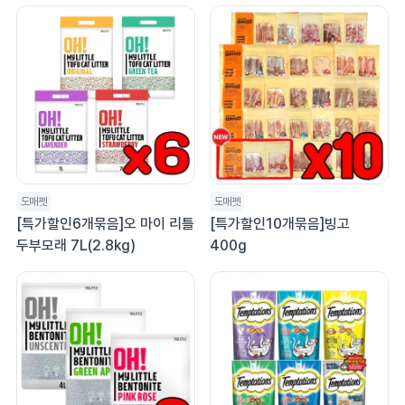
도매펫
도매펫
[특가할인6개묶음]오 마이 리틀
[특가할인10개묶음]빙고
두부모래 7L(2.8kg)
400g