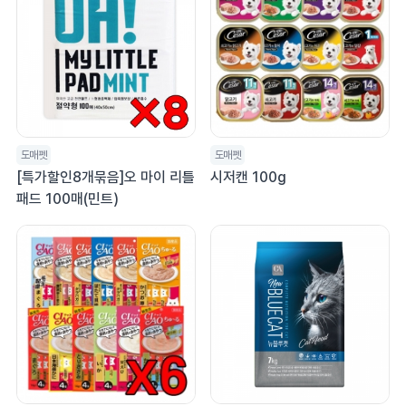
도매펫
도매펫
[특가할인8개묶음]오 마이 리틀
시저캔 100g
패드 100매(민트)