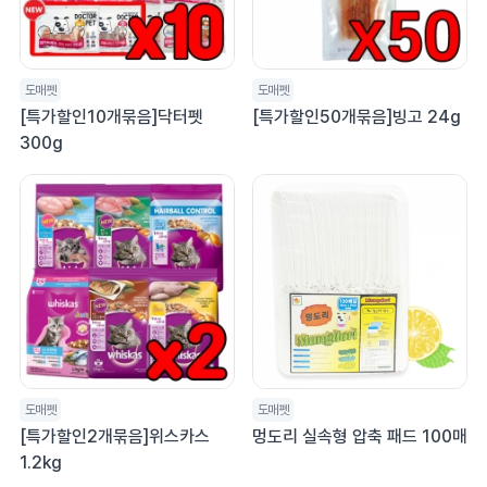
도매펫
도매펫
[특가할인10개묶음]닥터펫
[특가할인50개묶음]빙고 24g
300g
도매펫
도매펫
[특가할인2개묶음]위스카스
멍도리 실속형 압축 패드 100매
1.2kg