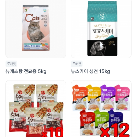
도매펫
도매펫
뉴캐츠랑 전묘용 5kg
뉴스카이 성견 15kg