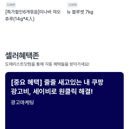
도매펫
도매펫
[특가할인6개묶음]이나바 챠오
뉴 블루캣 7kg
츄루(14g*4入)
셀러혜택존
도매리스트닷컴을 통해 각종 혜택들을 받아가세요!
[중요 혜택] 줄줄 새고있는 내 쿠팡
광고비, 세이비로 원클릭 해결!
광고마케팅