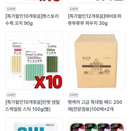
도매펫
도매펫
[특가할인10개묶음]펫스토리
[특가할인12개묶음]태비토퍼
수제 꼬치 90g
쮸루쮸루 파우치 30g
도매펫
도매펫
[특가할인10개묶음]인벳 덴탈
펫케어 고급 특대형 패드 200
스케일링 스틱 100g(별)
매(전문점용)100매×2개