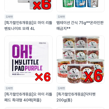
도매펫
도매펫
[특가할인6개묶음]오 마이 리틀
템테이션 간식 75g**온라인판
벤토나이트 모래 4L
매금지**
도매펫
도매펫
[특가할인6개묶음]오 마이 리틀
[특가할인6개묶음]닥터펫
패드 특대형 40매(퍼플)
200g(통)