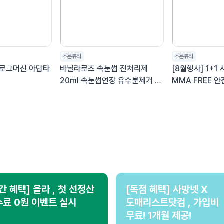
조은뷰티
조은뷰티
로그머신 아답타
바닐라로즈 속눈썹 전처리제
[8월행사] 1+1
20ml 속눈썹연장 유수분제거 뷰
MMA FREE 
티전처리제
장 전문가용 속
간 혜택] 올라 , 첫 선정산
[독점 혜택] 사방넷 X
료 0원 이벤트 실시
도매리스트닷컴 , 가입비
무료! 1개월 제공!