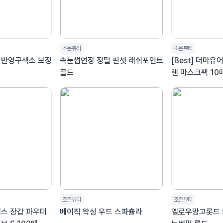
조은뷰티
조은뷰티
 반영구색소 보정
속눈썹연장 정밀 핀셋 래쉬포인트
[Best] 더마유
골드
렌 마스크팩 10매
조은뷰티
조은뷰티
텍스 장갑 파우더
베이직 왁싱 우드 스파츌라
옐로우망고롯드 