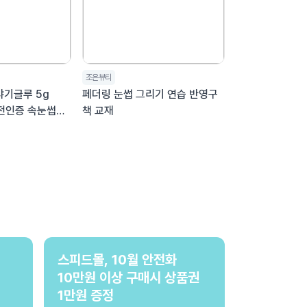
조은뷰티
 샤기글루 5g
페더링 눈썹 그리기 연습 반영구
안전인증 속눈썹연
책 교재
눈썹 재료
스피드몰, 10월 안전화
10만원 이상 구매시 상품권
1만원 증정