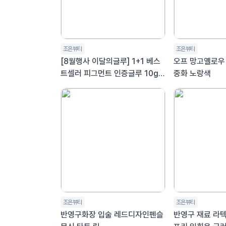
조은뷰티
조은뷰티
[8월행사 이달의글루] 1+1 베스
오프 망고옐로우
트셀러 피그먼트 인증글루 10g
중화 노랑색
왕관글루 전문가용
조은뷰티
조은뷰티
반영구화장 입술 레드디자인펜슬
반영구 재료 라