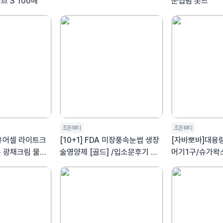
브 S 100매
눈썹펌 롯드
조은뷰티
조은뷰티
마유어셀 라이트크
[10+1] FDA 미장풍속눈썹 생장
[자바뽀바]대용량
분 광채크림 물광
술영양제 [골드] /입소문후기 추
머기1구/슈가왁
1월]
천베스트