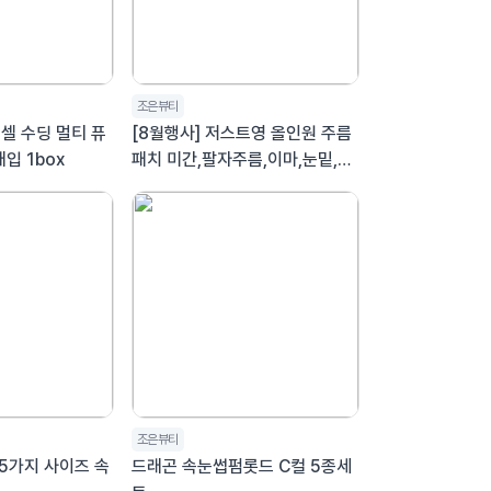
조은뷰티
어셀 수딩 멀티 퓨
[8월행사] 저스트영 올인원 주름
입 1box
패치 미간,팔자주름,이마,눈밑,목
(5개입 50개패치)
조은뷰티
5가지 사이즈 속
드래곤 속눈썹펌롯드 C컬 5종세