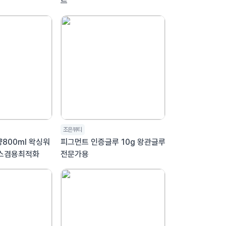
트
조은뷰티
800ml 왁싱워
피그먼트 인증글루 10g 왕관글루
스겸용최적화
전문가용