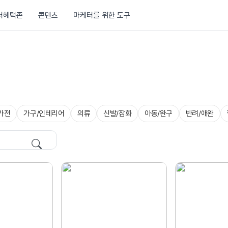
러혜택존
콘텐츠
마케터를 위한 도구
가전
가구/인테리어
의류
신발/잡화
아동/완구
반려/애완