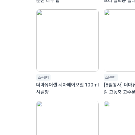
문신 타투 립
프리 일회용 글러
조은뷰티
조은뷰티
더마유어셀 시아헤어오일 100ml
[8월행사] 더
샤넬향
림 고농축 고수
[기간임박 26년1