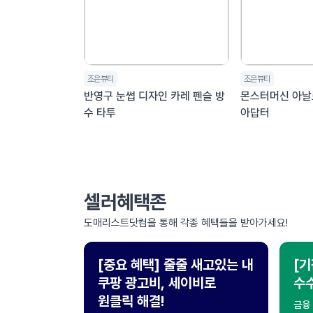
조은뷰티
조은뷰티
반영구 눈썹 디자인 카레 펜슬 방
몬스터머신 아날
수 타투
아답터
셀러혜택존
도매리스트닷컴을 통해 각종 혜택들을 받아가세요!
[중요 혜택] 줄줄 새고있는 내
[기
쿠팡 광고비, 세이비로
수수
원클릭 해결!
금융