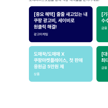
[중요 혜택] 줄줄 새고있는 내
[기
쿠팡 광고비, 세이비로
수수
원클릭 해결!
금융
광고마케팅
도매꾹/도매매 X
[대
쿠팡마켓플레이스, 첫 판매
최
응원금 5만원 제
금융
상품