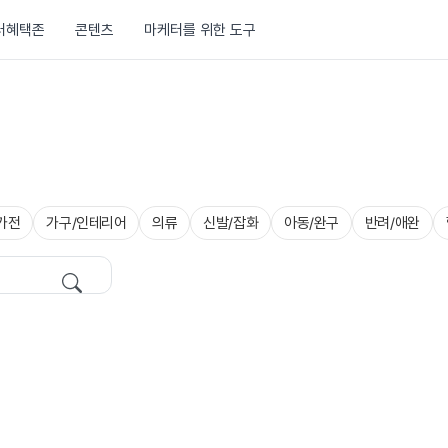
러혜택존
콘텐츠
마케터를 위한 도구
가전
가구/인테리어
의류
신발/잡화
아동/완구
반려/애완