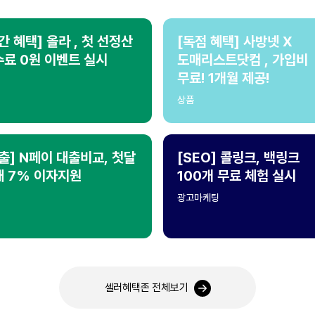
간 혜택] 올라 , 첫 선정산
[독점 혜택] 사방넷 X
료 0원 이벤트 실시
도매리스트닷컴 , 가입비
무료! 1개월 제공!
상품
출] N페이 대출비교, 첫달
[SEO] 콜링크, 백링크
대 7% 이자지원
100개 무료 체험 실시
광고마케팅
셀러혜택존 전체보기