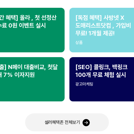
간 혜택] 올라 , 첫 선정산
[독점 혜택] 사방넷 X
료 0원 이벤트 실시
도매리스트닷컴 , 가입비
무료! 1개월 제공!
상품
출] N페이 대출비교, 첫달
[SEO] 콜링크, 백링크
대 7% 이자지원
100개 무료 체험 실시
광고마케팅
셀러혜택존 전체보기