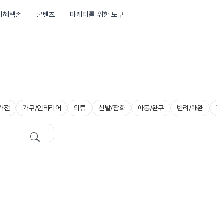
러혜택존
콘텐츠
마케터를 위한 도구
가전
가구/인테리어
의류
신발/잡화
아동/완구
반려/애완