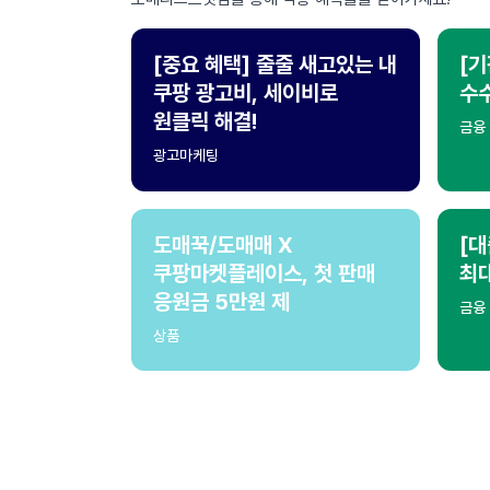
[중요 혜택] 줄줄 새고있는 내
[기
쿠팡 광고비, 세이비로
수수
원클릭 해결!
금융
광고마케팅
도매꾹/도매매 X
[대
쿠팡마켓플레이스, 첫 판매
최
응원금 5만원 제
금융
상품