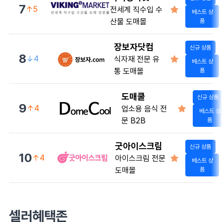
7
↑5
전세계 직수입 수
베스트 상
산물 도매몰
품
장보자닷컴
신규 상품
8
↓4
식자재 전문 유
베스트 상
통 도매몰
품
도매쿨
신규 상품
9
↑4
업소용 음식 전
베스트 상
문 B2B
품
굿아이스크림
신규 상품
10
↑4
아이스크림 전문
베스트 상
도매몰
품
셀러혜택존