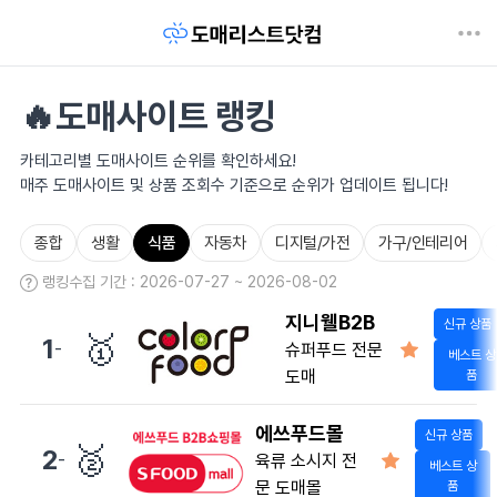
🔥도매사이트 랭킹
카테고리별 도매사이트 순위를 확인하세요!
매주 도매사이트 및 상품 조회수 기준으로 순위가 업데이트 됩니다!
종합
생활
식품
자동차
디지털/가전
가구/인테리어
랭킹수집 기간 : 2026-07-27 ~ 2026-08-02
지니웰B2B
신규 상품
🥇
1
-
슈퍼푸드 전문
베스트 상
도매
품
에쓰푸드몰
신규 상품
🥈
2
-
육류 소시지 전
베스트 상
문 도매몰
품