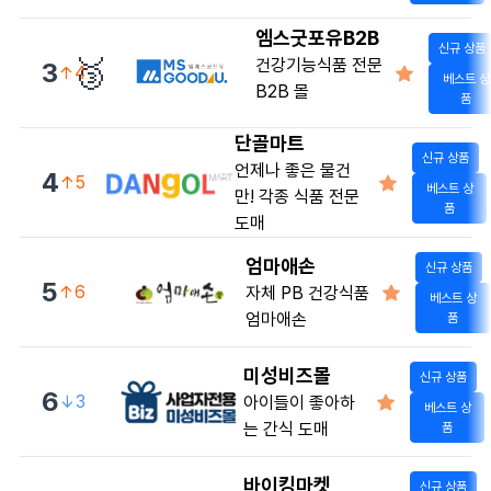
엠스굿포유B2B
신규 상품
🥉
건강기능식품 전문
3
↑4
베스트 상
B2B 몰
품
단골마트
신규 상품
언제나 좋은 물건
4
↑5
베스트 상
만! 각종 식품 전문
품
도매
엄마애손
신규 상품
5
↑6
자체 PB 건강식품
베스트 상
엄마애손
품
미성비즈몰
신규 상품
6
↓3
아이들이 좋아하
베스트 상
는 간식 도매
품
바이킹마켓
신규 상품