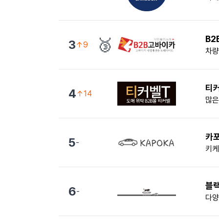
B2
🥉
3
↑9
차량
티
4
↑14
많은
카
5
-
키케
블
6
-
다양