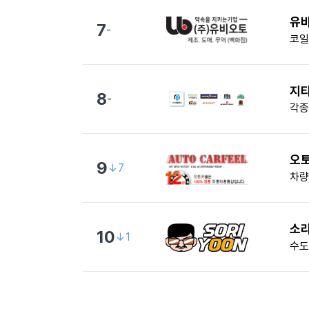
유
7
-
코일
지
8
-
각종
오
9
↓7
차량
소
10
↓1
수도