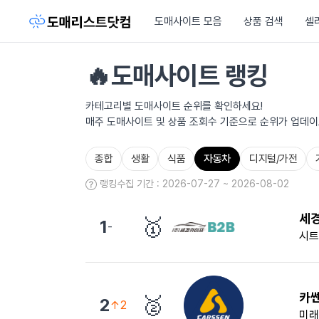
도매사이트 모음
상품 검색
셀
🔥도매사이트 랭킹
카테고리별 도매사이트 순위를 확인하세요!
매주 도매사이트 및 상품 조회수 기준으로 순위가 업데이
종합
생활
식품
자동차
디지털/가전
랭킹수집 기간 : 2026-07-27 ~ 2026-08-02
세
🥇
1
-
시트
카
🥈
2
↑2
미래