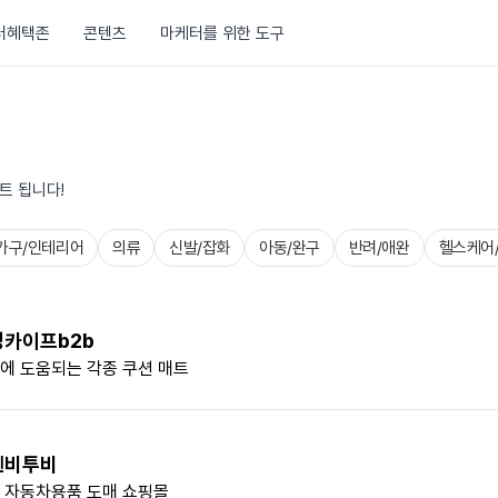
러혜택존
콘텐츠
마케터를 위한 도구
트 됩니다!
가구/인테리어
의류
신발/잡화
아동/완구
반려/애완
헬스케어
경카이프b2b
에 도움되는 각종 쿠션 매트
쎈비투비
 자동차용품 도매 쇼핑몰