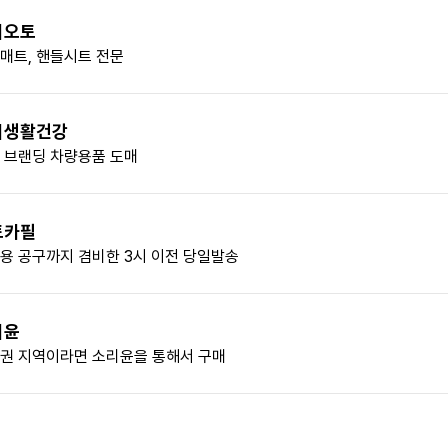
비오토
매트, 핸들시트 전문
티생활건강
 브랜딩 차량용품 도매
토카필
용 공구까지 겸비한 3시 이전 당일발송
리윤
권 지역이라면 소리윤을 통해서 구매