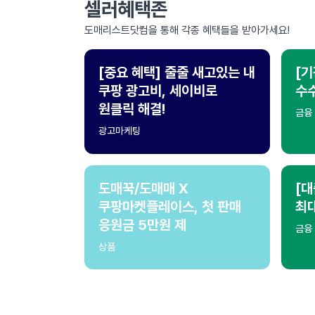
셀러혜택존
도매리스트닷컴을 통해 각종 혜택들을 받아가세요!
[중요 혜택] 줄줄 새고있는 내
[기
쿠팡 광고비, 세이비로
수수
원클릭 해결!
금융
광고마케팅
도매꾹/도매매 X
[대
쿠팡마켓플레이스, 첫 판매
최
응원금 5만원 제
금융
상품