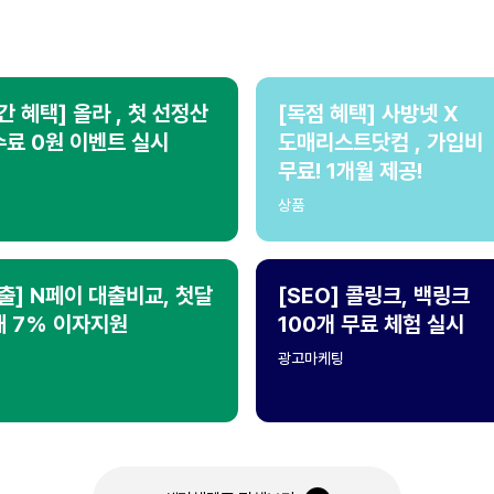
간 혜택] 올라 , 첫 선정산
[독점 혜택] 사방넷 X
료 0원 이벤트 실시
도매리스트닷컴 , 가입비
무료! 1개월 제공!
상품
출] N페이 대출비교, 첫달
[SEO] 콜링크, 백링크
대 7% 이자지원
100개 무료 체험 실시
광고마케팅