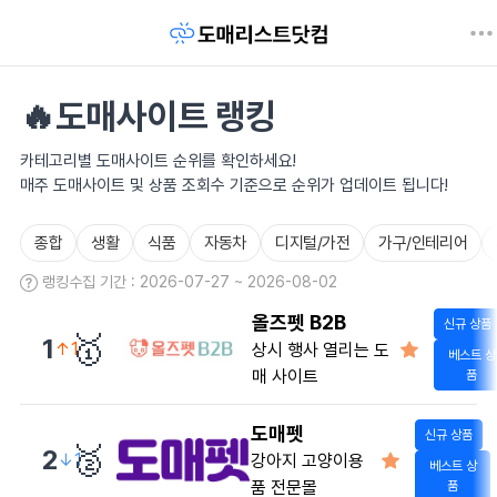
🔥도매사이트 랭킹
카테고리별 도매사이트 순위를 확인하세요!
매주 도매사이트 및 상품 조회수 기준으로 순위가 업데이트 됩니다!
종합
생활
식품
자동차
디지털/가전
가구/인테리어
랭킹수집 기간 : 2026-07-27 ~ 2026-08-02
올즈펫 B2B
신규 상품
🥇
1
↑1
상시 행사 열리는 도
베스트 상
매 사이트
품
도매펫
신규 상품
🥈
2
↓1
강아지 고양이용
베스트 상
품 전문몰
품