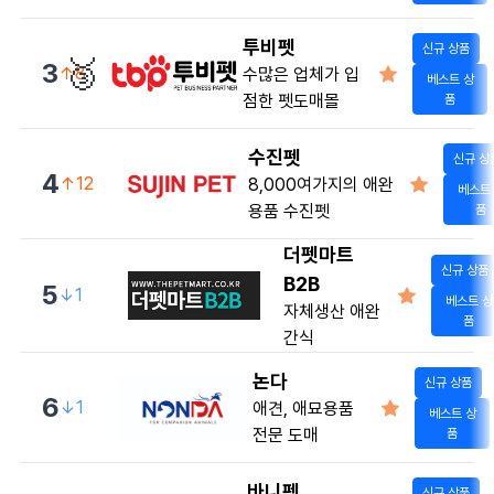
투비펫
신규 상품
🥉
3
↑8
수많은 업체가 입
베스트 상
점한 펫도매몰
품
수진펫
신규 상
4
↑12
8,000여가지의 애완
베스트
용품 수진펫
품
더펫마트
신규 상품
B2B
5
↓1
베스트 상
자체생산 애완
품
간식
논다
신규 상품
6
↓1
애견, 애묘용품
베스트 상
전문 도매
품
바니펫
신규 상품