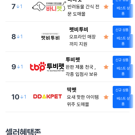
7
↓1
반려동물 간식 전
베스트 상
문 도매몰
품
펫비투비
신규 상품
8
↓1
오프라인 매장
베스트 상
까지 지원
품
투비펫
신규 상품
9
↓1
완판 제품 천국 ,
베스트 상
각종 입점사 보유
품
딱펫
신규 상품
10
↓1
요새 핫한 아이템
베스트 상
위주 도매몰
품
셀러혜택존